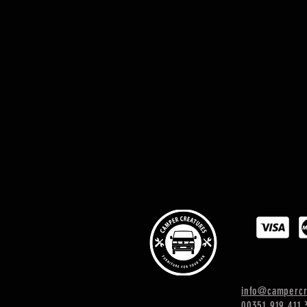
info@campercr
00351 919 411 