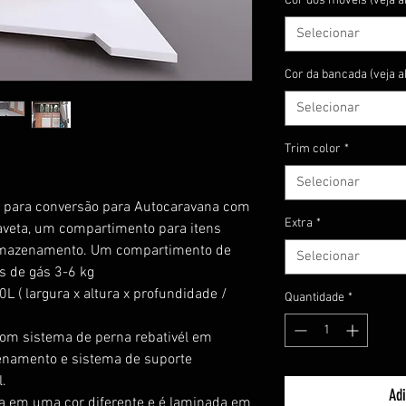
Cor dos móveis (veja a
Selecionar
Cor da bancada (veja a
Selecionar
Trim color
*
Selecionar
a para conversão para Autocaravana com
Extra
*
aveta, um compartimento para itens
 armazenamento. Um compartimento de
Selecionar
 de gás 3-6 kg
0L ( largura x altura x profundidade /
Quantidade
*
om sistema de perna rebativél em
enamento e sistema de suporte
l.
Adi
a em uma cor diferente e é laminada em