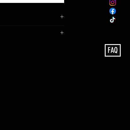
our color gallery
any extras: over bed locker,
FAQ
w shelf incl. LED lights