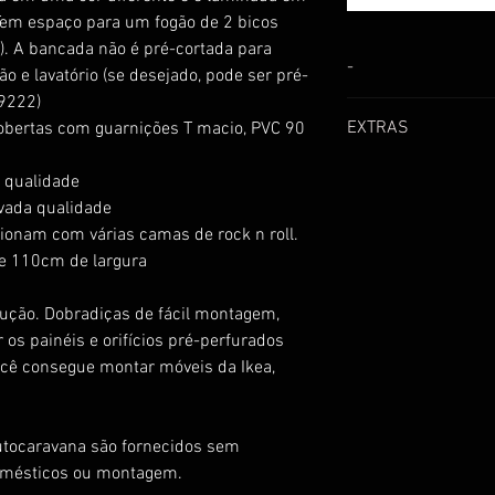
 Tem espaço para um fogão de 2 bicos
). A bancada não é pré-cortada para
-
ão e lavatório (se desejado, pode ser pré-
9222)
CLICK HERE
to see 
EXTRAS
obertas com guarnições T macio, PVC 90
CLICK HERE
to add 
a qualidade
window shelf, windo
vada qualidade
ionam com várias camas de rock n roll.
de 110cm de largura
trução. Dobradiças de fácil montagem,
 os painéis e orifícios pré-perfurados
ocê consegue montar móveis da Ikea,
utocaravana são fornecidos sem
domésticos ou montagem.